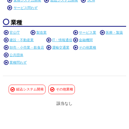
業務システム開発
組込システム開発
SCM
サービス問わず
業種
官公庁
製造業
サービス業
医療・製薬
建設・不動産業
IT・情報通信
金融機関
卸売・小売業・飲食店
運輸交通業
その他業種
公共団体
業種問わず
組込システム開発
その他業種
該当なし